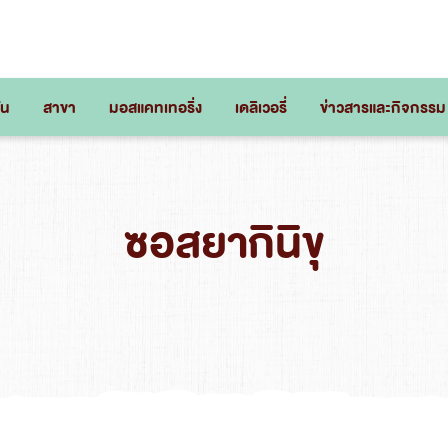
่น
สาขา
มอสแคทเทอริ่ง
เดลิเวอรี่
ข่าวสารและกิจกรรม
ซอสยากินิขุ