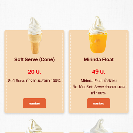
Soft Serve (Cone)
Mirinda Float
20 บ.
49 บ.
Soft Serve ทำจากนมสดแท้ 100%
Mirinda Float ซ่าสดชื่น
ท็อปด้วยSoft Serve ทำจากนมสด
แท้ 100%
คลิกเลย
คลิกเลย