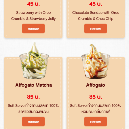
45 บ.
45 บ.
Strawberry with Oreo
Chocolate Sundae with Oreo
Crumble & Strawberry Jelly
Crumble & Choc Chip
คลิกเลย
คลิกเลย
ค้นหา
สำหรับ:
Affogato Matcha
Affogato
85 บ.
85 บ.
Soft Serve ทำจากนมสดแท้ 100%
Soft Serve ทำจากนมสดแท้ 100%
ราดซอสมัทฉะเข้มข้น
หอมเข้ม กลิ่นกาแฟ
คลิกเลย
คลิกเลย