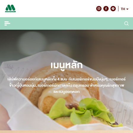
Skip
TH
to
content
เมนูหลัก
เสิร์ฟความอร่อยกับเมนูหลักทั้ง 4 แบบ กับเบอร์เกอร์ขนมปังนุ่มๆ, เบอร์เกอร์
ข้าวญี่ปุ่นหอมนุ่ม, เบอร์เกอร์ผักกาดแก้ว กรุบกรอบ สำหรับคุณรักสุขภาพ
และเมนูฮอทดอก