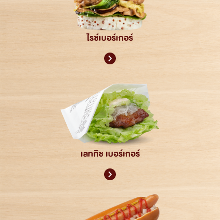
ไรซ์เบอร์เกอร์
เลททิช เบอร์เกอร์
ค้นหา
สำหรับ: