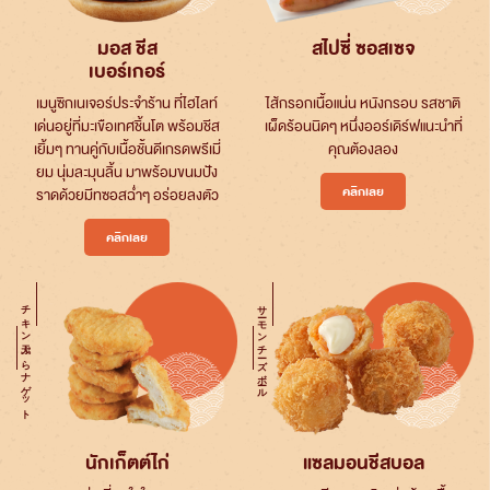
มอส ชีส
สไปซี่ ซอสเซจ
เบอร์เกอร์
เมนูซิกเนเจอร์ประจำร้าน ที่ไฮไลท์
ไส้กรอกเนื้อแน่น หนังกรอบ รสชาติ
เด่นอยู่ที่มะเขือเทศชิ้นโต พร้อมชีส
เผ็ดร้อนนิดๆ หนึ่งออร์เดิร์ฟแนะนำที่
เยิ้มๆ ทานคู่กับเนื้อชั้นดีเกรดพรีเมี่
คุณต้องลอง
ยม นุ่มละมุนลิ้น มาพร้อมขนมปัง
คลิกเลย
ราดด้วยมีทซอสฉ่ำๆ อร่อยลงตัว
คลิกเลย
チキン天ぷらナゲット
サーモンチーズボール
นักเก็ตต์ไก่
แซลมอนชีสบอล