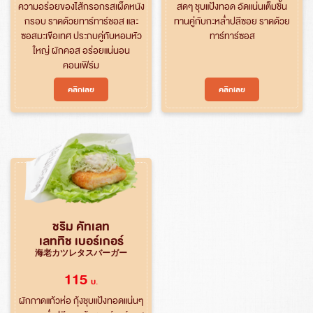
ความอร่อยของไส้กรอกรสเผ็ดหนัง
สดๆ ชุบแป้งทอด อัดแน่นเต็มชิ้น
กรอบ ราดด้วยทาร์ทาร์ซอส และ
ทานคู่กับกะหล่ำปลีซอย ราดด้วย
ซอสมะเขือเทศ ประกบคู่กับหอมหัว
ทาร์ทาร์ซอส
ใหญ่ ผักคอส อร่อยแน่นอน
คอนเฟิร์ม
คลิกเลย
คลิกเลย
ค้นหา
สำหรับ:
ชริม คัทเลท
เลททิช เบอร์เกอร์
海老カツレタスバーガー
115
บ.
ผักกาดแก้วห่อ กุ้งชุบแป้งทอดแน่นๆ