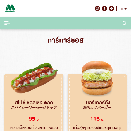
Skip
TH
to
content
ทาร์ทาร์ซอส
สไปซี่ ซอสเซจ ดอก
เบอร์เกอร์กุ้ง
スパイシーソーセージドッグ
海老カツバーガー
95
115
บ.
บ.
ความเผ็ดร้อนกำลังดีที่มาพร้อม
แน่นสุดๆ กับเบอร์เกอร์กุ้ง เนื้อกุ้ง