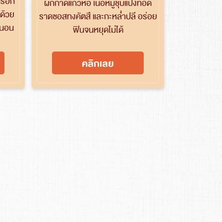
กรอก
ผักกาดแก้วห่อ เนื้อหมูชุบแป้งทอด
ดด้วย
ราดซอสทงคัตสึ และกะหล่ำปลี อร่อย
น่นอน
ฟินจนหยุดไม่ได้
คลิกเลย