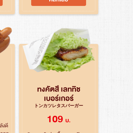
ทงคัตสึ เลททิช
เบอร์เกอร์
トンカツレタスバーガー
109
บ.
ังดี