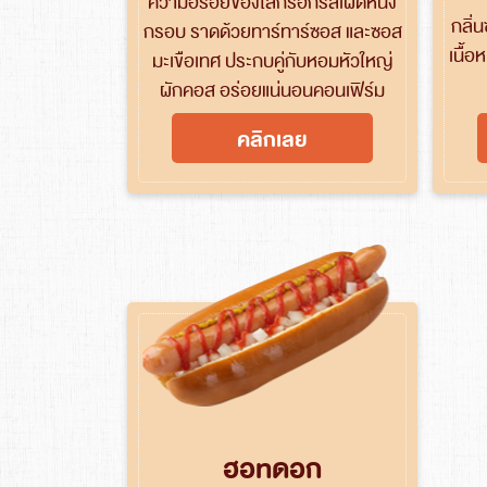
ความอร่อยของไส้กรอกรสเผ็ดหนัง
กลิ่
กรอบ ราดด้วยทาร์ทาร์ซอส และซอส
เนื้อ
มะเขือเทศ ประกบคู่กับหอมหัวใหญ่
ผักคอส อร่อยแน่นอนคอนเฟิร์ม
คลิกเลย
ฮอทดอก