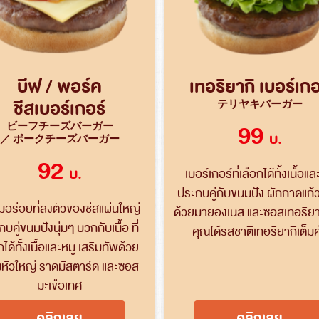
บีฟ / พอร์ค
เทอริยากิ เบอร์เกอ
ชีสเบอร์เกอร์
テリヤキバーガー
ビーフチーズバーガー
99
บ.
／ ポークチーズバーガー
92
บ.
เบอร์เกอร์ที่เลือกได้ทั้งเนื้อแล
ประกบคู่กับขนมปัง ผักกาดแก้
อร่อยที่ลงตัวของชีสแผ่นใหญ่
ด้วยมายองเนส และซอสเทอริยากิ
บคู่ขนมปังนุ่มๆ บวกกับเนื้อ ที่
คุณได้รสชาติเทอริยากิเต็ม
กได้ทั้งเนื้อและหมู เสริมทัพด้วย
หัวใหญ่ ราดมัสตาร์ด และซอส
มะเขือเทศ
คลิกเลย
คลิกเลย