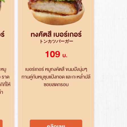
ร์
ทงคัตสึ เบอร์เกอร์
トンカツバーガー
109
บ.
ะหมู
เบอร์เกอร์ หมูทงคัตสึ ขนมปังนุ่มๆ
ว ราด
ทานคู่กับหมูชุบแป้งทอด และกะหล่ำปลี
ที่ให้
ซอยสดกรอบ
คำ
คลิกเลย