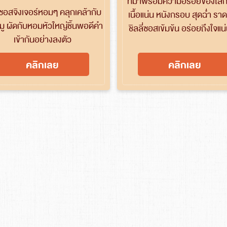
ที่มาพร้อมความอร่อยของไส้
นซอสจิงเจอร์หอมๆ คลุกเคล้ากับ
เนื้อแน่น หนังกรอบ สุดฉ่ำ รา
หมู ผัดกับหอมหัวใหญ่ชิ้นพอดีคำ
ชิลลี่ซอสเข้มข้น อร่อยถึงใจแ
เข้ากันอย่างลงตัว
คลิกเลย
คลิกเลย