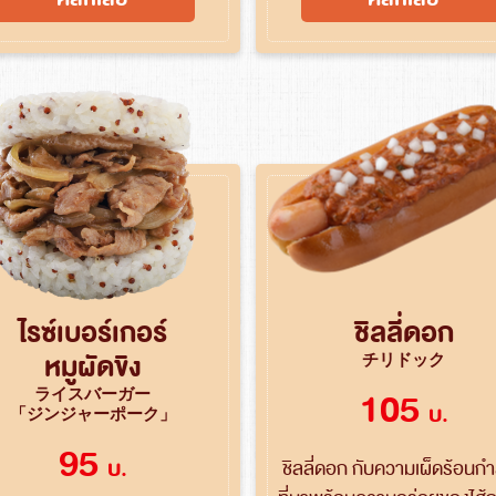
ไรซ์เบอร์เกอร์
ชิลลี่ดอก
ค้นหา
หมูผัดขิง
チリドック
สำหรับ:
ライスバーガー
105
บ.
「ジンジャーポーク」
95
บ.
ชิลลี่ดอก กับความเผ็ดร้อนกำล