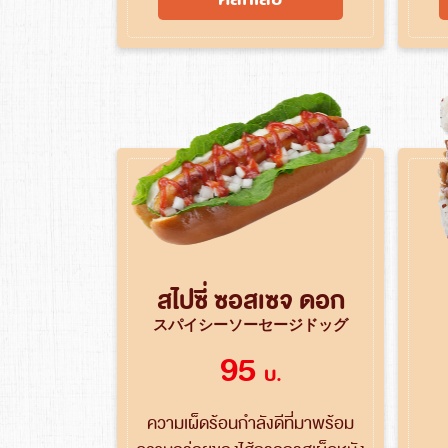
สไปซี่ ซอสเซจ ดอก
スパイシーソーセージドッグ
95
บ.
ความเผ็ดร้อนกำลังดีที่มาพร้อม