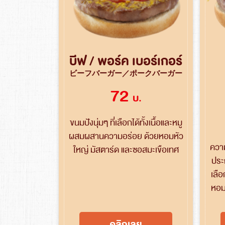
บีฟ / พอร์ค เบอร์เกอร์
ビーフバーガー／ポークバーガー
72
บ.
ขนมปังนุ่มๆ ที่เลือกได้ทั้งเนื้อและหมู
ผสมผสานความอร่อย ด้วยหอมหัว
ความ
ใหญ่ มัสตาร์ด และซอสมะเขือเทศ
ประก
เลือ
หอม
คลิกเลย