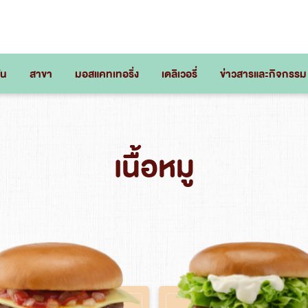
่น
สาขา
มอสแคทเทอริ่ง
เดลิเวอรี่
ข่าวสารและกิจกรรม
เนื้อหมู