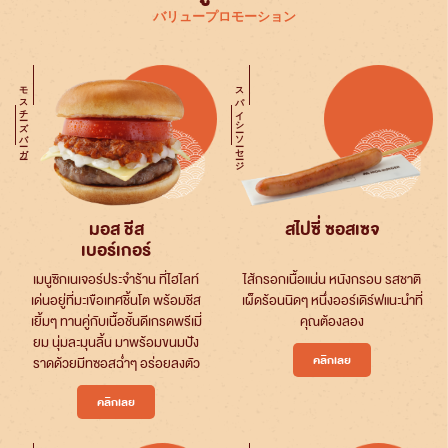
バリュープロモーション
モスチーズバーガー
スパイシーソーセージ
มอส ชีส
สไปซี่ ซอสเซจ
เบอร์เกอร์
เมนูซิกเนเจอร์ประจำร้าน ที่ไฮไลท์
ไส้กรอกเนื้อแน่น หนังกรอบ รสชาติ
เด่นอยู่ที่มะเขือเทศชิ้นโต พร้อมชีส
เผ็ดร้อนนิดๆ หนึ่งออร์เดิร์ฟแนะนำที่
เยิ้มๆ ทานคู่กับเนื้อชั้นดีเกรดพรีเมี่
คุณต้องลอง
ยม นุ่มละมุนลิ้น มาพร้อมขนมปัง
คลิกเลย
ราดด้วยมีทซอสฉ่ำๆ อร่อยลงตัว
คลิกเลย