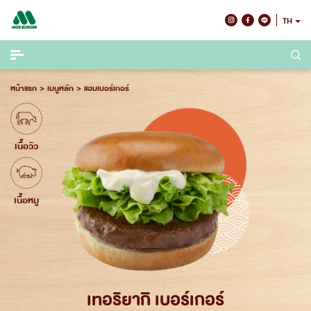
Skip
TH
to
content
หน้าแรก
เมนูหลัก
แฮมเบอร์เกอร์
เนื้อวัว
เนื้อหมู
เทอริยากิ เบอร์เกอร์