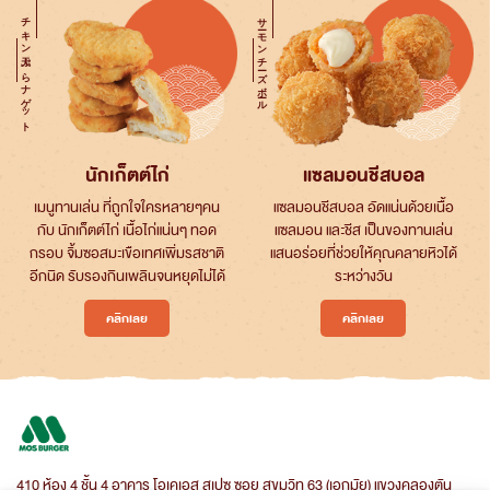
チキン天ぷらナゲット
サーモンチーズボール
นักเก็ตต์ไก่
แซลมอนชีสบอล
เมนูทานเล่น ที่ถูกใจใครหลายๆคน
แซลมอนชีสบอล อัดแน่นด้วยเนื้อ
กับ นักเก็ตต์ไก่ เนื้อไก่แน่นๆ ทอด
แซลมอน และชีส เป็นของทานเล่น
กรอบ จิ้มซอสมะเขือเทศเพิ่มรสชาติ
แสนอร่อยที่ช่วยให้คุณคลายหิวได้
อีกนิด รับรองกินเพลินจนหยุดไม่ได้
ระหว่างวัน
คลิกเลย
คลิกเลย
410 ห้อง 4 ชั้น 4 อาคาร โอเคเอส สเปซ ซอย สุขุมวิท 63 (เอกมัย) แขวงคลองตัน