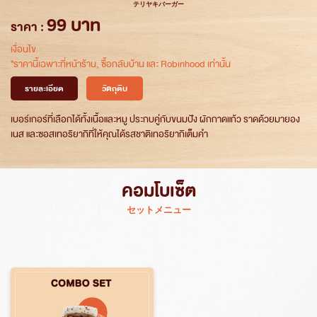
テリヤキバーガー
99 บาท
ราคา :
เงื่อนไข
*ราคานี้เฉพาะที่หน้าร้าน, ซื้อกลับบ้าน และ Robinhood เท่านั้น
รายละเอียด
วัตถุดิบ
เบอร์เกอร์ที่เลือกได้ทั้งเนื้อและหมู ประกบคู่กับขนมปัง ผักกาดแก้ว ราดด้วยมายอง
เนส และซอสเทอริยากิที่ให้คุณได้รสชาติเทอริยากิเต็มคำ
คอมโบเซ็ต
セットメニュー