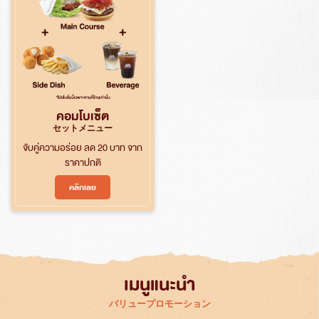
คอมโบเซ็ต
セットメニュー
จับคู่ความอร่อย ลด 20 บาท จาก
ราคาปกติ
คลิกเลย
ค้นหา
สำหรับ:
เมนูแนะนำ
バリュープロモーション