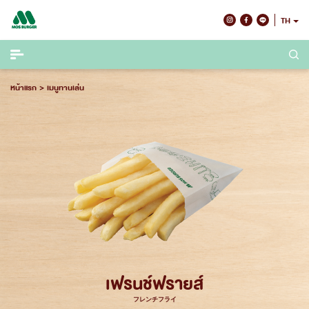
Skip
TH
to
content
หน้าแรก
เมนูทานเล่น
เฟรนช์ฟรายส์
フレンチフライ