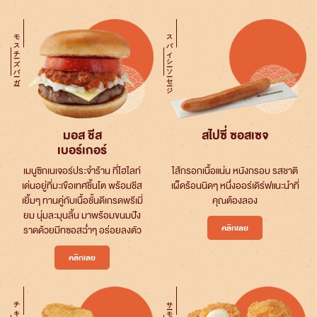
モスチーズバーガー
スパイシーソーセージ
มอส ชีส
สไปซี่ ซอสเซจ
เบอร์เกอร์
เมนูซิกเนเจอร์ประจำร้าน ที่ไฮไลท์
ไส้กรอกเนื้อแน่น หนังกรอบ รสชาติ
เด่นอยู่ที่มะเขือเทศชิ้นโต พร้อมชีส
เผ็ดร้อนนิดๆ หนึ่งออร์เดิร์ฟแนะนำที่
เยิ้มๆ ทานคู่กับเนื้อชั้นดีเกรดพรีเมี่
คุณต้องลอง
ยม นุ่มละมุนลิ้น มาพร้อมขนมปัง
คลิกเลย
ราดด้วยมีทซอสฉ่ำๆ อร่อยลงตัว
คลิกเลย