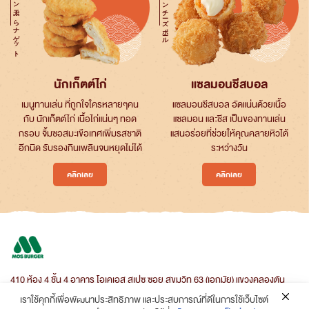
チキン天ぷらナゲット
サーモンチーズボール
นักเก็ตต์ไก่
แซลมอนชีสบอล
เมนูทานเล่น ที่ถูกใจใครหลายๆคน
แซลมอนชีสบอล อัดแน่นด้วยเนื้อ
กับ นักเก็ตต์ไก่ เนื้อไก่แน่นๆ ทอด
แซลมอน และชีส เป็นของทานเล่น
กรอบ จิ้มซอสมะเขือเทศเพิ่มรสชาติ
แสนอร่อยที่ช่วยให้คุณคลายหิวได้
อีกนิด รับรองกินเพลินจนหยุดไม่ได้
ระหว่างวัน
คลิกเลย
คลิกเลย
410 ห้อง 4 ชั้น 4 อาคาร โอเคเอส สเปซ ซอย สุขุมวิท 63 (เอกมัย) แขวงคลองตัน
เหนือ เขตวัฒนา กรุงเทพมหานคร 10110
เราใช้คุกกี้เพื่อพัฒนาประสิทธิภาพ และประสบการณ์ที่ดีในการใช้เว็บไซต์