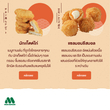
チキン天ぷらナゲット
サーモンチーズボール
นักเก็ตต์ไก่
แซลมอนชีสบอล
เมนูทานเล่น ที่ถูกใจใครหลายๆคน
แซลมอนชีสบอล อัดแน่นด้วยเนื้อ
กับ นักเก็ตต์ไก่ เนื้อไก่แน่นๆ ทอด
แซลมอน และชีส เป็นของทานเล่น
กรอบ จิ้มซอสมะเขือเทศเพิ่มรสชาติ
แสนอร่อยที่ช่วยให้คุณคลายหิวได้
อีกนิด รับรองกินเพลินจนหยุดไม่ได้
ระหว่างวัน
คลิกเลย
คลิกเลย