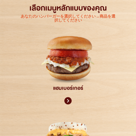
เลือกเมนูหลักแบบของคุณ
あなたのハンバーガーを選択してください→商品を選
択してください
แฮมเบอร์เกอร์