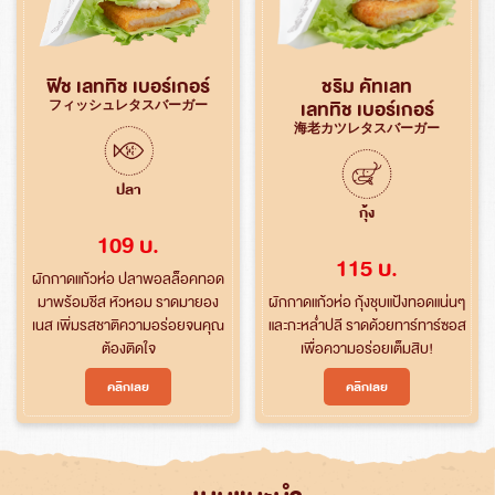
ฟิช เลททิช เบอร์เกอร์
ชริม คัทเลท
フィッシュレタスバーガー
เลททิช เบอร์เกอร์
海老カツレタスバーガー
ปลา
กุ้ง
109 บ.
115 บ.
ผักกาดแก้วห่อ ปลาพอลล็อคทอด
มาพร้อมชีส หัวหอม ราดมายอง
ผักกาดแก้วห่อ กุ้งชุบแป้งทอดแน่นๆ
เนส เพิ่มรสชาติความอร่อยจนคุณ
และกะหล่ำปลี ราดด้วยทาร์ทาร์ซอส
ต้องติดใจ
เพื่อความอร่อยเต็มสิบ!
คลิกเลย
คลิกเลย