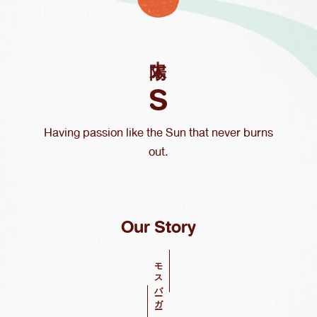
太陽
S
Having passion like the Sun that never burns
out.
Our Story
モスバーガー